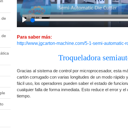
ón
a de
Play
a de
Para saber más:
http://www.jgcarton-machine.com/5-1-semi-automatic-ro
cutter/226661
ática
Troqueladora semiau
Gracias al sistema de control por microprocesador, esta m
cartón corrugado con varias longitudes de un modo rápido y 
fácil uso, los operadores pueden saber el estado de funcion
cualquier falla de forma inmediata. Esto reduce el error y el
ple
tiempo.
to