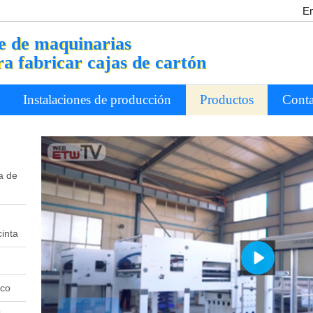
En
e de maquinarias
ra fabricar cajas de cartón
Instalaciones de producción
Productos
Conta
a de
inta
Play
ico