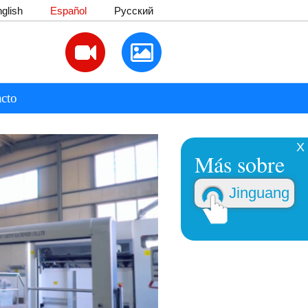
glish
Español
Русский
cto
X
Más sobre
Jinguang