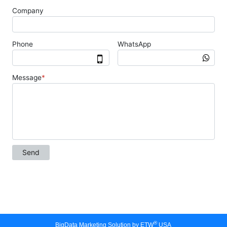
®
BigData Marketing Solution by ETW
USA