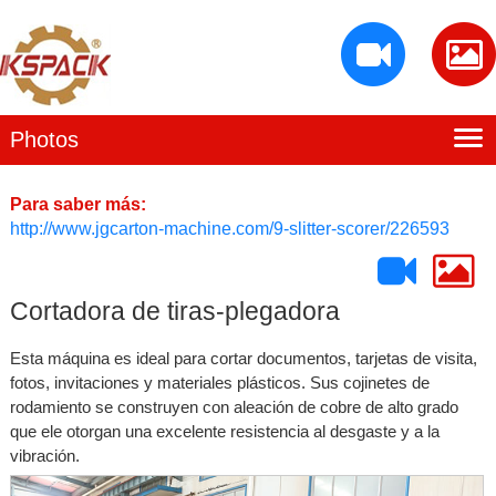
Photos
Inicio
Perfil de Baiying
Para saber más:
http://www.jgcarton-machine.com/9-slitter-scorer/226593
Instalaciones de producción
Productos
Cortadora de tiras-plegadora
Contacto
Esta máquina es ideal para cortar documentos, tarjetas de visita,
fotos, invitaciones y materiales plásticos. Sus cojinetes de
rodamiento se construyen con aleación de cobre de alto grado
que ele otorgan una excelente resistencia al desgaste y a la
vibración.